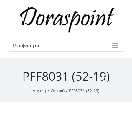
Μετάβαση
στο
περιεχόμενο
Μετάβαση σε ...
PFF8031 (52-19)
Αρχική
Οπτικά
PFF8031 (52-19)